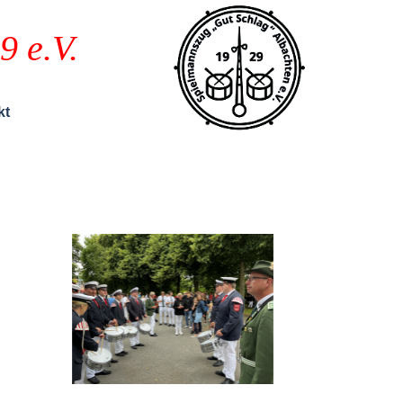
9 e.V.
kt